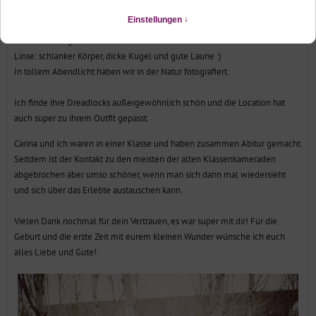
Schwangerschaftsshooting
Letzten Freitag hatte ich eine wunderschöne werdende Mama vor meiner
Linse: schlanker Körper, dicke Kugel und gute Laune :)
In tollem Abendlicht haben wir in der Natur fotografiert.
Ich finde ihre Dreadlocks außergewöhnlich schön und die Location hat
auch super zu ihrem Outfit gepasst.
Carina und ich waren in einer Klasse und haben zusammen Abitur gemacht.
Seitdem ist der Kontakt zu den meisten der alten Klassenkameraden
abgebrochen aber umso schöner, wenn man sich dann mal wiedersieht
und sich über das Erlebte austauschen kann.
Vielen Dank nochmal für dein Vertrauen, es war super mit dir! Für die
Geburt und die erste Zeit mit eurem kleinen Wunder wünsche ich euch
alles Liebe und Gute!