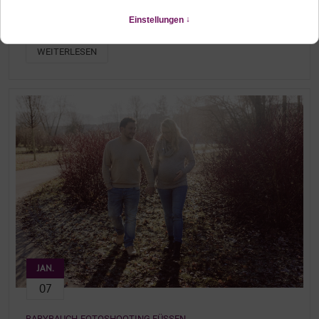
BABYBAUCHSHOOTING AM FORGGENSEE ALLGÄU
Schwangerschaftsshooting in der Nähe von Füssen
WEITERLESEN
JAN.
07
BABYBAUCH-FOTOSHOOTING FÜSSEN