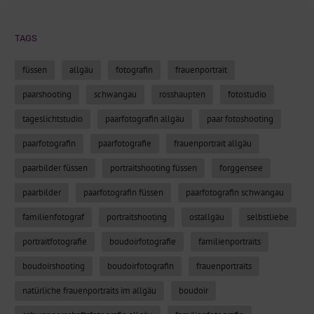
TAGS
füssen
allgäu
fotografin
frauenportrait
paarshooting
schwangau
rosshaupten
fotostudio
tageslichtstudio
paarfotografin allgäu
paar fotoshooting
paarfotografin
paarfotografie
frauenportrait allgäu
paarbilder füssen
portraitshooting füssen
forggensee
paarbilder
paarfotografin füssen
paarfotografin schwangau
familienfotograf
portraitshooting
ostallgäu
selbstliebe
portraitfotografie
boudoirfotografie
familienportraits
boudoirshooting
boudoirfotografin
frauenportraits
natürliche frauenportraits im allgäu
boudoir