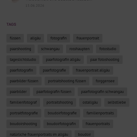
15.06.2026
TAGS
füssen
allgäu
fotografin
frauenportrait
paarshooting
schwangau
rosshaupten
fotostudio
tageslichtstudio
paarfotografin allgäu
paar fotoshooting
paarfotografin
paarfotografie
frauenportrait allgäu
paarbilder füssen
portraitshooting füssen
forggensee
paarbilder
paarfotografin füssen
paarfotografin schwangau
familienfotograf
portraitshooting
ostallgäu
selbstliebe
portraitfotografie
boudoirfotografie
familienportraits
boudoirshooting
boudoirfotografin
frauenportraits
natürliche frauenportraits im allgäu
boudoir