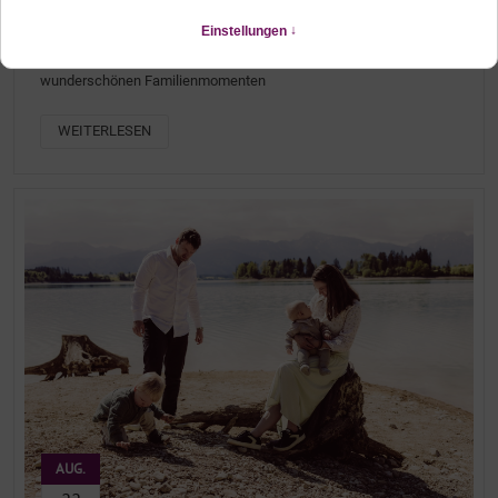
FAMILIENFOTOSHOOTING ZWISCHEN FÜSSEN UND
SCHWANGAU IM ALLGÄU
Ein magischer Morgen am Wasser, mit Blick in die Berge und
wunderschönen Familienmomenten
WEITERLESEN
AUG.