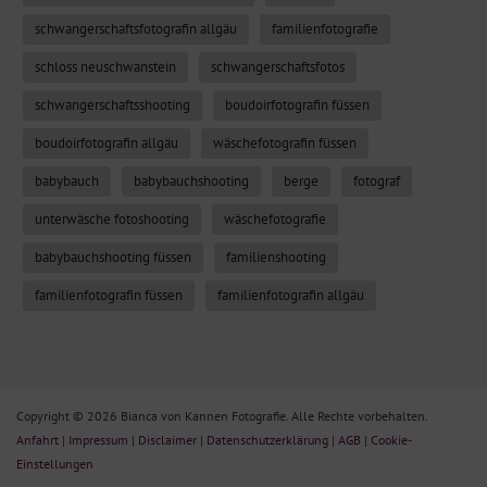
schwangerschaftsfotografin allgäu
familienfotografie
schloss neuschwanstein
schwangerschaftsfotos
schwangerschaftsshooting
boudoirfotografin füssen
boudoirfotografin allgäu
wäschefotografin füssen
babybauch
babybauchshooting
berge
fotograf
unterwäsche fotoshooting
wäschefotografie
babybauchshooting füssen
familienshooting
familienfotografin füssen
familienfotografin allgäu
Copyright © 2026 Bianca von Kannen Fotografie. Alle Rechte vorbehalten.
Anfahrt
|
Impressum
|
Disclaimer
|
Datenschutzerklärung
|
AGB
|
Cookie-
Einstellungen