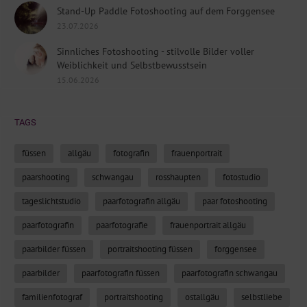
Stand-Up Paddle Fotoshooting auf dem Forggensee
23.07.2026
Sinnliches Fotoshooting - stilvolle Bilder voller
Weiblichkeit und Selbstbewusstsein
15.06.2026
TAGS
füssen
allgäu
fotografin
frauenportrait
paarshooting
schwangau
rosshaupten
fotostudio
tageslichtstudio
paarfotografin allgäu
paar fotoshooting
paarfotografin
paarfotografie
frauenportrait allgäu
paarbilder füssen
portraitshooting füssen
forggensee
paarbilder
paarfotografin füssen
paarfotografin schwangau
familienfotograf
portraitshooting
ostallgäu
selbstliebe