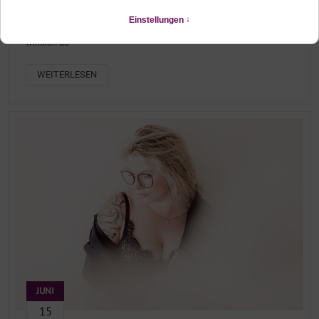
INTERVIEW MIT MEINER BOUDOIR-KUNDIN
So läuft ein Wäscheshooting bei Bianca von Kannen Fotografie
wirklich ab
WEITERLESEN
JUNI
15