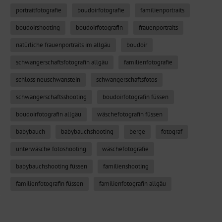
portraitfotografie
boudoirfotografie
familienportraits
boudoirshooting
boudoirfotografin
frauenportraits
natürliche frauenportraits im allgäu
boudoir
schwangerschaftsfotografin allgäu
familienfotografie
schloss neuschwanstein
schwangerschaftsfotos
schwangerschaftsshooting
boudoirfotografin füssen
boudoirfotografin allgäu
wäschefotografin füssen
babybauch
babybauchshooting
berge
fotograf
unterwäsche fotoshooting
wäschefotografie
babybauchshooting füssen
familienshooting
familienfotografin füssen
familienfotografin allgäu