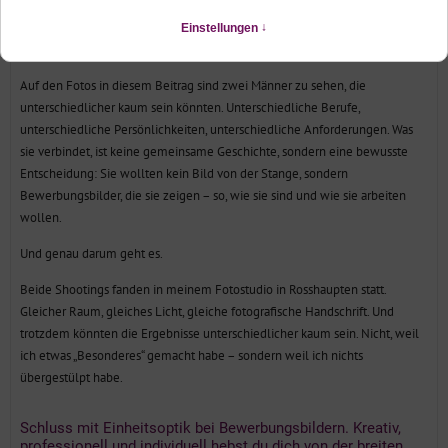
Bewerbungsbilder sind keine Passbilder.
Und trotzdem sehen viele noch genau so aus.
Auf den Fotos in diesem Beitrag sind zwei Männer zu sehen, die
unterschiedlicher kaum sein könnten. Unterschiedliche Berufe,
unterschiedliche Persönlichkeiten, unterschiedliche Anforderungen. Was
sie verbindet, ist keine gemeinsame Geschichte, sondern eine bewusste
Entscheidung: Sie wollten kein Bild von der Stange, sondern
Bewerbungsbilder, die sie zeigen – so, wie sie sind und wie sie arbeiten
wollen.
Und genau darum geht es.
Beide Shootings fanden in meinem Fotostudio in Rosshaupten statt.
Gleicher Raum, gleiches Licht, gleiche fotografische Handschrift. Und
trotzdem könnten die Ergebnisse unterschiedlicher kaum sein. Nicht, weil
ich etwas „Besonderes“ gemacht habe – sondern weil ich nichts
übergestülpt habe.
Schluss mit Einheitsoptik bei Bewerbungsbildern. Kreativ,
professionell und individuell hebst du dich von der breiten