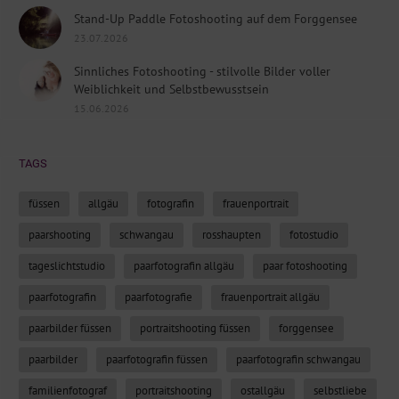
Stand-Up Paddle Fotoshooting auf dem Forggensee
23.07.2026
Sinnliches Fotoshooting - stilvolle Bilder voller
Weiblichkeit und Selbstbewusstsein
15.06.2026
TAGS
füssen
allgäu
fotografin
frauenportrait
paarshooting
schwangau
rosshaupten
fotostudio
tageslichtstudio
paarfotografin allgäu
paar fotoshooting
paarfotografin
paarfotografie
frauenportrait allgäu
paarbilder füssen
portraitshooting füssen
forggensee
paarbilder
paarfotografin füssen
paarfotografin schwangau
familienfotograf
portraitshooting
ostallgäu
selbstliebe