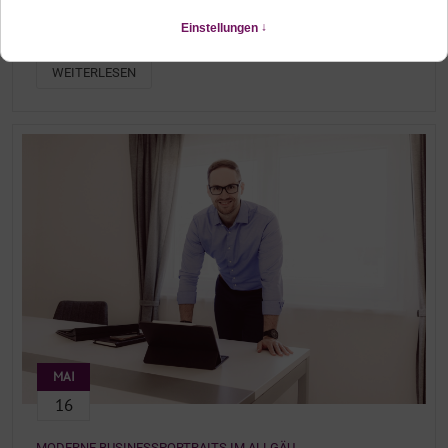
PERSONAL BRANDING FOTOSHOOTING FÜSSEN
Portraits im Allgäu, für deine Website
WEITERLESEN
MAI
16
MODERNE BUSINESSPORTRAITS IM ALLGÄU