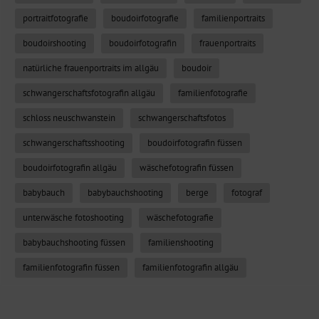
portraitfotografie
boudoirfotografie
familienportraits
boudoirshooting
boudoirfotografin
frauenportraits
natürliche frauenportraits im allgäu
boudoir
schwangerschaftsfotografin allgäu
familienfotografie
schloss neuschwanstein
schwangerschaftsfotos
schwangerschaftsshooting
boudoirfotografin füssen
boudoirfotografin allgäu
wäschefotografin füssen
babybauch
babybauchshooting
berge
fotograf
unterwäsche fotoshooting
wäschefotografie
babybauchshooting füssen
familienshooting
familienfotografin füssen
familienfotografin allgäu