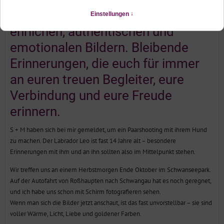
Hund, festgehalten in
ehrlichen, authentischen und
emotionalen Bildern. Bleibende
Erinnerungen, die euch für immer
an euren treuen Begleiter, eure
Verbindung und eure Freude
erinnern.
S + M haben sich bei mir gemeldet, um ein Paarshooting mit ihrem Hund
zu machen. Der Labrador Leo ist fast 14 Jahre alt – besondere
Erinnerungen mit ihm und an ihn sollten also im Mittelpunkt stehen.
Wir treffen uns an einem Herbstmorgen Ende Oktober im Schwanseepark.
Auf der Autofahrt von Roßhaupten nach Schwangau hat es noch geregnet,
und ich habe uns schon mit Schirm fotografieren sehen.
Wenn man sich die Bilder jetzt anschaut, ist das fast unvorstellbar – sie sind
voller Wärme, Licht, Liebe und goldener Farben.