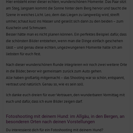
Hier entsteht einer dieser echten, wunderschönen Momente: Das Paar sitzt
am Steg, langsam kommt die Sonne hinter dem Berg hervor und taucht die
Szene in weiches Licht. Leo, dem das Liegen zu langweilig wird, streift
umher, schaut kurz ins Wasser und gesellt sich dann zu den beiden – zum
Kuscheln und Schmusen.
Besser hätte man es nicht planen können
.
Ein perfektes Beispiel dafür, dass
die schönsten Bilder entstehen, wenn man die Dinge einfach geschehen
lässt – und genau diese echten, ungezwungenen Momente halte ich am
liebsten für euch fest.
Nach dieser wunderschönen Runde integrieren wir noch zwei weitere Orte
in die Bilder, bevor wir gemeinsam zurück zum Auto gehen.
Alle haben großartig mitgemacht – das Shooting war so schön, entspannt,
vertraut und natürlich. Genau so, wie es sein soll.
Ich danke euch dreien für euer Vertrauen, den wunderbaren Vormittag mit
euch und dafür, dass ich eure Bilder zeigen darf.
Fotoshooting mit deinem Hund: im Allgäu, in den Bergen, an
besonderen Orten nach deinen Vorstellungen
Du interessierst dich für ein Fotoshooting mit deinem Hund?