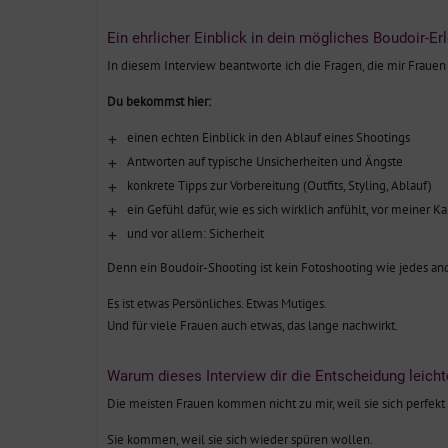
Ein ehrlicher Einblick in dein mögliches Boudoir-Er
In diesem Interview beantworte ich die Fragen, die mir Frauen
Du bekommst hier:
einen echten Einblick in den Ablauf eines Shootings
Antworten auf typische Unsicherheiten und Ängste
konkrete Tipps zur Vorbereitung (Outfits, Styling, Ablauf)
ein Gefühl dafür, wie es sich wirklich anfühlt, vor meiner 
und vor allem: Sicherheit
Denn ein Boudoir-Shooting ist kein Fotoshooting wie jedes an
Es ist etwas Persönliches. Etwas Mutiges.
Und für viele Frauen auch etwas, das lange nachwirkt.
Warum dieses Interview dir die Entscheidung leich
Die meisten Frauen kommen nicht zu mir, weil sie sich perfekt
Sie kommen, weil sie sich wieder spüren wollen.