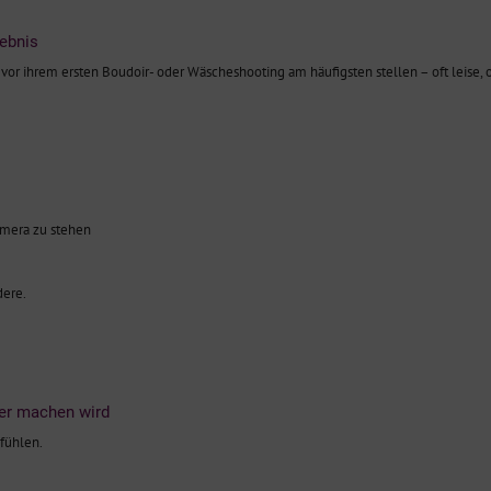
lebnis
 vor ihrem ersten Boudoir- oder Wäscheshooting am häufigsten stellen – oft leise,
Kamera zu stehen
dere.
ter machen wird
 fühlen.