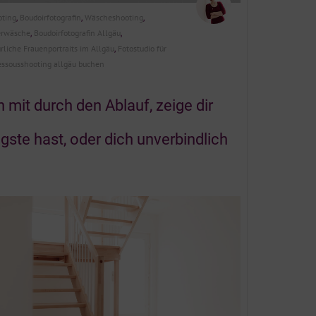
oting
Boudoirfotografin
Wäscheshooting
,
,
,
erwäsche
Boudoirfotografin Allgäu
,
,
rliche Frauenportraits im Allgäu
Fotostudio für
,
essousshooting allgäu buchen
 mit durch den Ablauf, zeige dir
gste hast, oder dich unverbindlich