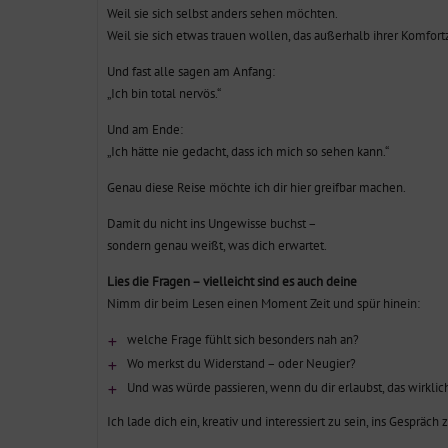
Weil sie sich selbst anders sehen möchten.
Weil sie sich etwas trauen wollen, das außerhalb ihrer Komfort
Und fast alle sagen am Anfang:
„Ich bin total nervös.“
Und am Ende:
„Ich hätte nie gedacht, dass ich mich so sehen kann.“
Genau diese Reise möchte ich dir hier greifbar machen.
Damit du nicht ins Ungewisse buchst –
sondern genau weißt, was dich erwartet.
Lies die Fragen – vielleicht sind es auch deine
Nimm dir beim Lesen einen Moment Zeit und spür hinein:
welche Frage fühlt sich besonders nah an?
Wo merkst du Widerstand – oder Neugier?
Und was würde passieren, wenn du dir erlaubst, das wirkli
Ich lade dich ein, kreativ und interessiert zu sein, ins Gespräc