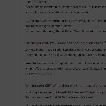
Telefonnummer.
Der zweite Schritt ist ein Telefonat, bei dem wir uns kurz kenn
und ggfls. das richtige Set-Up im Studio aufbauen.
Du bekommst einen Buchungslink, über den du deinen Termin 
Boudoirshooting vorbereiten kannst.
Themen wie Kleidung, Ablauf, Haare, Make-Up werden nochmal a
Ist ein Boudoir- bzw. Wäscheshooting auch etwas fü
Ja. Viele Frauen haben Bedenken, dass sie sich vor der Kamer
kommen und mache es bewusst anders: du kommst erst einmal ga
Anschließend schauen wir gemeinsam durchs Fotostudio und ent
Ich schaffe eine entspannte Atmosphäre, ich sage dir alles an 
Zeit, wie du brauchst.
Wie ist dein Stil? Wie sehen die Bilder aus, die i
Ich fotografiere alles mit Tageslicht. In meinem Fotostudio gib
Startzeit zwischen 9 und 10.30 Uhr, je nach Jahreszeit.
So, wie du es bei mir auf der Website siehst, werden auch dein