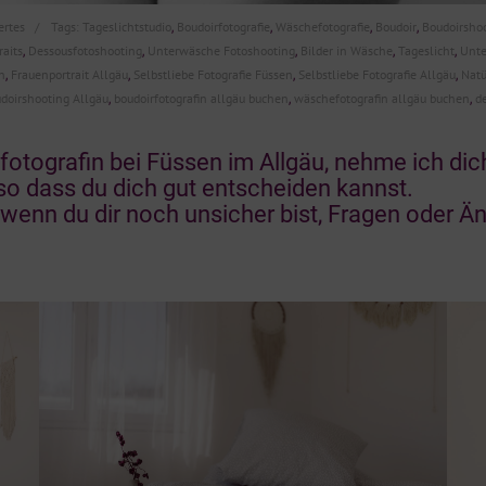
rtes
Tags:
Tageslichtstudio
Boudoirfotografie
Wäschefotografie
Boudoir
Boudoirsho
,
,
,
,
raits
Dessousfotoshooting
Unterwäsche Fotoshooting
Bilder in Wäsche
Tageslicht
Unt
,
,
,
,
,
n
Frauenportrait Allgäu
Selbstliebe Fotografie Füssen
Selbstliebe Fotografie Allgäu
Natü
,
,
,
,
udoirshooting Allgäu
boudoirfotografin allgäu buchen
wäschefotografin allgäu buchen
d
,
,
,
tografin bei Füssen im Allgäu, nehme ich dich
, so dass du dich gut entscheiden kannst.
 wenn du dir noch unsicher bist, Fragen oder Än