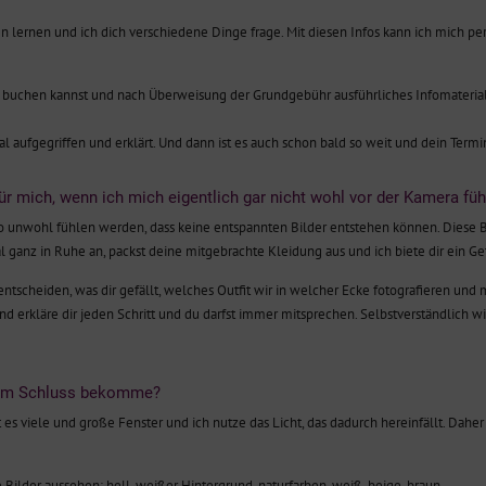
en lernen und ich dich verschiedene Dinge frage. Mit diesen Infos kann ich mich per
buchen kannst und nach Überweisung der Grundgebühr ausführliches Infomaterial
ufgegriffen und erklärt. Und dann ist es auch schon bald so weit und dein Term
r mich, wenn ich mich eigentlich gar nicht wohl vor der Kamera füh
 so unwohl fühlen werden, dass keine entspannten Bilder entstehen können. Diese 
nz in Ruhe an, packst deine mitgebrachte Kleidung aus und ich biete dir ein Get
scheiden, was dir gefällt, welches Outfit wir in welcher Ecke fotografieren und m
und erkläre dir jeden Schritt und du darfst immer mitsprechen. Selbstverständlich 
ch am Schluss bekomme?
t es viele und große Fenster und ich nutze das Licht, das dadurch hereinfällt. Daher
e Bilder aussehen: hell, weißer Hintergrund, naturfarben, weiß, beige, braun,…