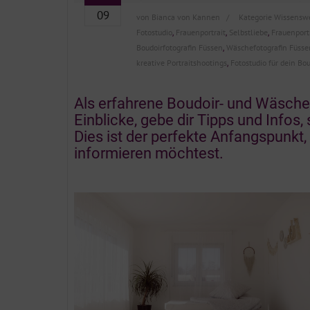
09
von
Bianca von Kannen
Kategorie
Wissenswe
Fotostudio
Frauenportrait
Selbstliebe
Frauenport
,
,
,
Boudoirfotografin Füssen
Wäschefotografin Füsse
,
kreative Portraitshootings
Fotostudio für dein Bo
,
Als erfahrene Boudoir- und Wäschefo
Einblicke, gebe dir Tipps und Infos
Dies ist der perfekte Anfangspunkt,
informieren möchtest.