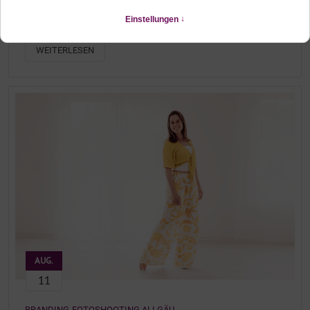
MODERNE BUSINESSPORTRAITS IM ALLGÄU
Personal Branding Fotos im Fotostudio bei Füssen
WEITERLESEN
AUG.
11
BRANDING-FOTOSHOOTING ALLGÄU