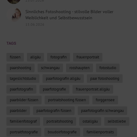
23.07.2026
Sinnliches Fotoshooting - stilvolle Bilder voller
Weiblichkeit und Selbstbewusstsein
15.06.2026
TAGS
füssen
allgäu
fotografin
frauenportrait
paarshooting
schwangau
rosshaupten
fotostudio
tageslichtstudio
paarfotografin allgäu
paar fotoshooting
paarfotografin
paarfotografie
frauenportrait allgäu
paarbilder füssen
portraitshooting füssen
forggensee
paarbilder
paarfotografin füssen
paarfotografin schwangau
familienfotograf
portraitshooting
ostallgäu
selbstliebe
portraitfotografie
boudoirfotografie
familienportraits