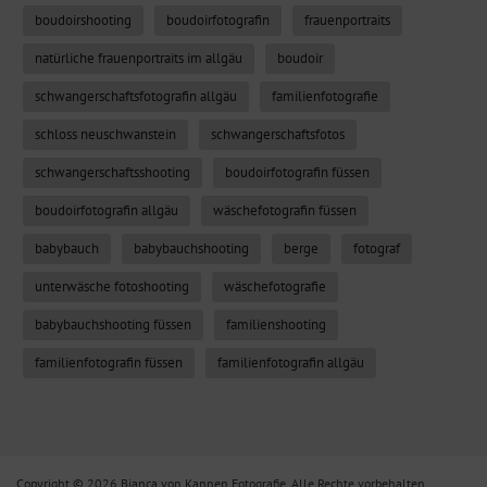
boudoirshooting
boudoirfotografin
frauenportraits
natürliche frauenportraits im allgäu
boudoir
schwangerschaftsfotografin allgäu
familienfotografie
schloss neuschwanstein
schwangerschaftsfotos
schwangerschaftsshooting
boudoirfotografin füssen
boudoirfotografin allgäu
wäschefotografin füssen
babybauch
babybauchshooting
berge
fotograf
unterwäsche fotoshooting
wäschefotografie
babybauchshooting füssen
familienshooting
familienfotografin füssen
familienfotografin allgäu
Copyright © 2026 Bianca von Kannen Fotografie. Alle Rechte vorbehalten.