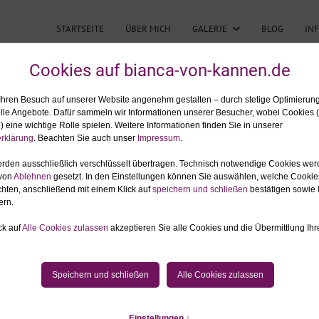
STARTSEITE
ÜBER MICH
GALERIE
BLOG
IN
USINESSPORTRAITS ALLGÄU