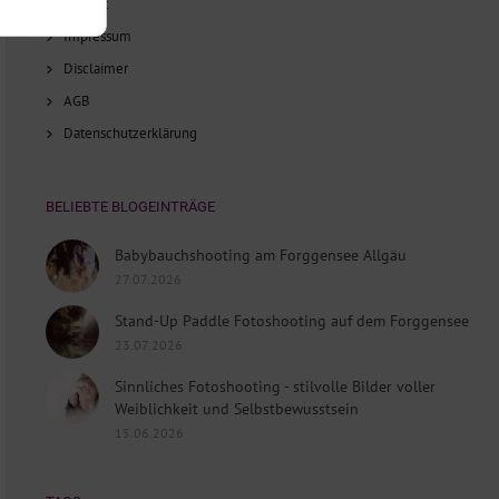
Anfahrt
Impressum
Disclaimer
AGB
Datenschutzerklärung
BELIEBTE BLOGEINTRÄGE
Babybauchshooting am Forggensee Allgäu
27.07.2026
Stand-Up Paddle Fotoshooting auf dem Forggensee
23.07.2026
Sinnliches Fotoshooting - stilvolle Bilder voller
Weiblichkeit und Selbstbewusstsein
15.06.2026