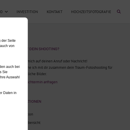
FO
INVESTITION
KONTAKT
HOCHZEITSFOTOGRAFIE
LUST AUF DEIN SHOOTING?
Ich freue mich auf deinen Anruf oder Nachricht!
Gerne plane ich mit dir zusammen dein Traum-Fotoshooting für
unvergessliche Bilder.
Jetzt Wunschtermin anfragen
INFORMATIONEN
Investition
Blog-Übersicht