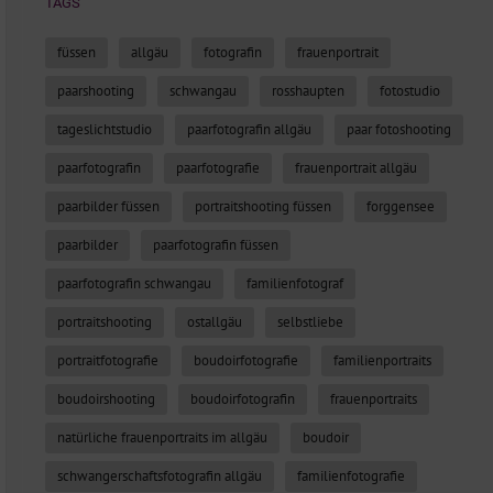
TAGS
füssen
allgäu
fotografin
frauenportrait
paarshooting
schwangau
rosshaupten
fotostudio
tageslichtstudio
paarfotografin allgäu
paar fotoshooting
paarfotografin
paarfotografie
frauenportrait allgäu
paarbilder füssen
portraitshooting füssen
forggensee
paarbilder
paarfotografin füssen
paarfotografin schwangau
familienfotograf
portraitshooting
ostallgäu
selbstliebe
portraitfotografie
boudoirfotografie
familienportraits
boudoirshooting
boudoirfotografin
frauenportraits
natürliche frauenportraits im allgäu
boudoir
schwangerschaftsfotografin allgäu
familienfotografie