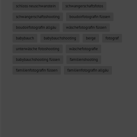
schloss neuschwanstein
schwangerschaftsfotos
schwangerschaftsshooting
boudoirfotografin füssen
boudoirfotografin allgäu
wäschefotografin füssen
babybauch
babybauchshooting
berge
fotograf
unterwäsche fotoshooting
wäschefotografie
babybauchshooting füssen
familienshooting
familienfotografin füssen
familienfotografin allgäu