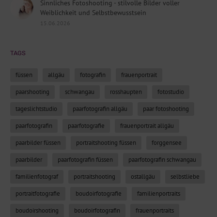
Sinnliches Fotoshooting - stilvolle Bilder voller
Weiblichkeit und Selbstbewusstsein
15.06.2026
TAGS
füssen
allgäu
fotografin
frauenportrait
paarshooting
schwangau
rosshaupten
fotostudio
tageslichtstudio
paarfotografin allgäu
paar fotoshooting
paarfotografin
paarfotografie
frauenportrait allgäu
paarbilder füssen
portraitshooting füssen
forggensee
paarbilder
paarfotografin füssen
paarfotografin schwangau
familienfotograf
portraitshooting
ostallgäu
selbstliebe
portraitfotografie
boudoirfotografie
familienportraits
boudoirshooting
boudoirfotografin
frauenportraits