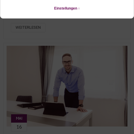
PERSONAL BRANDING FOTOSHOOTING FÜSSEN
Portraits im Allgäu, für deine Website
WEITERLESEN
MAI
16