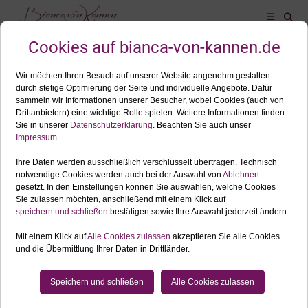
ALLES ZUM SCHLAGWORT: PERSONAL-BRANDING
FOTOSHOOTING ALLGÄU
MAI
21