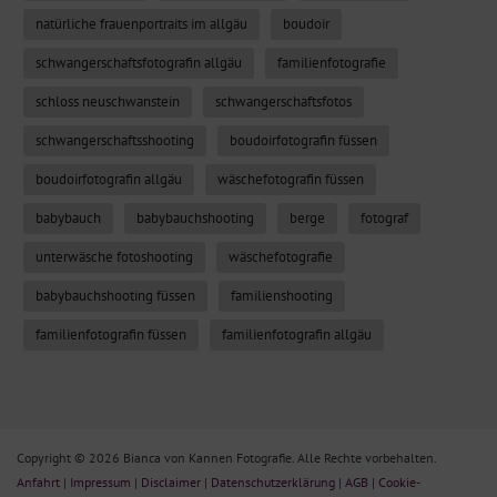
natürliche frauenportraits im allgäu
boudoir
schwangerschaftsfotografin allgäu
familienfotografie
schloss neuschwanstein
schwangerschaftsfotos
schwangerschaftsshooting
boudoirfotografin füssen
boudoirfotografin allgäu
wäschefotografin füssen
babybauch
babybauchshooting
berge
fotograf
unterwäsche fotoshooting
wäschefotografie
babybauchshooting füssen
familienshooting
familienfotografin füssen
familienfotografin allgäu
Copyright © 2026 Bianca von Kannen Fotografie. Alle Rechte vorbehalten.
Anfahrt
|
Impressum
|
Disclaimer
|
Datenschutzerklärung
|
AGB
|
Cookie-