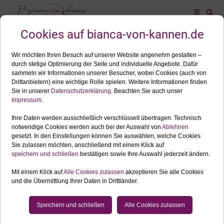
ALLES ZUM SCHLAGWORT: BABYBAUCHFOTOSHOOTING
JULI
27