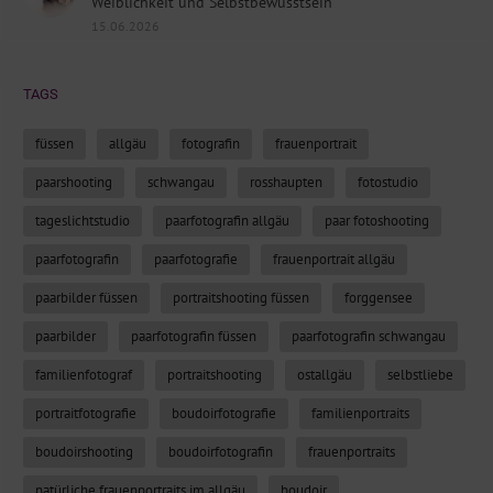
Weiblichkeit und Selbstbewusstsein
15.06.2026
TAGS
füssen
allgäu
fotografin
frauenportrait
paarshooting
schwangau
rosshaupten
fotostudio
tageslichtstudio
paarfotografin allgäu
paar fotoshooting
paarfotografin
paarfotografie
frauenportrait allgäu
paarbilder füssen
portraitshooting füssen
forggensee
paarbilder
paarfotografin füssen
paarfotografin schwangau
familienfotograf
portraitshooting
ostallgäu
selbstliebe
portraitfotografie
boudoirfotografie
familienportraits
boudoirshooting
boudoirfotografin
frauenportraits
natürliche frauenportraits im allgäu
boudoir