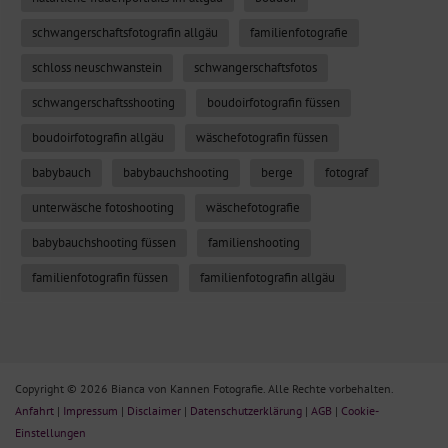
schwangerschaftsfotografin allgäu
familienfotografie
schloss neuschwanstein
schwangerschaftsfotos
schwangerschaftsshooting
boudoirfotografin füssen
boudoirfotografin allgäu
wäschefotografin füssen
babybauch
babybauchshooting
berge
fotograf
unterwäsche fotoshooting
wäschefotografie
babybauchshooting füssen
familienshooting
familienfotografin füssen
familienfotografin allgäu
Copyright © 2026 Bianca von Kannen Fotografie. Alle Rechte vorbehalten.
Anfahrt
|
Impressum
|
Disclaimer
|
Datenschutzerklärung
|
AGB
|
Cookie-
Einstellungen