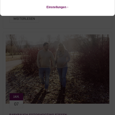
BABYBAUCHSHOOTING AM FORGGENSEE ALLGÄU
Schwangerschaftsshooting in der Nähe von Füssen
WEITERLESEN
JAN.
07
BABYBAUCH-FOTOSHOOTING FÜSSEN