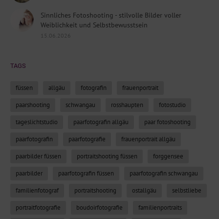
Sinnliches Fotoshooting - stilvolle Bilder voller
Weiblichkeit und Selbstbewusstsein
15.06.2026
TAGS
füssen
allgäu
fotografin
frauenportrait
paarshooting
schwangau
rosshaupten
fotostudio
tageslichtstudio
paarfotografin allgäu
paar fotoshooting
paarfotografin
paarfotografie
frauenportrait allgäu
paarbilder füssen
portraitshooting füssen
forggensee
paarbilder
paarfotografin füssen
paarfotografin schwangau
familienfotograf
portraitshooting
ostallgäu
selbstliebe
portraitfotografie
boudoirfotografie
familienportraits