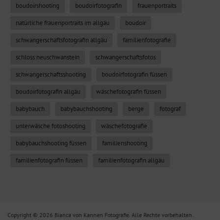
boudoirshooting
boudoirfotografin
frauenportraits
natürliche frauenportraits im allgäu
boudoir
schwangerschaftsfotografin allgäu
familienfotografie
schloss neuschwanstein
schwangerschaftsfotos
schwangerschaftsshooting
boudoirfotografin füssen
boudoirfotografin allgäu
wäschefotografin füssen
babybauch
babybauchshooting
berge
fotograf
unterwäsche fotoshooting
wäschefotografie
babybauchshooting füssen
familienshooting
familienfotografin füssen
familienfotografin allgäu
Copyright © 2026 Bianca von Kannen Fotografie. Alle Rechte vorbehalten.