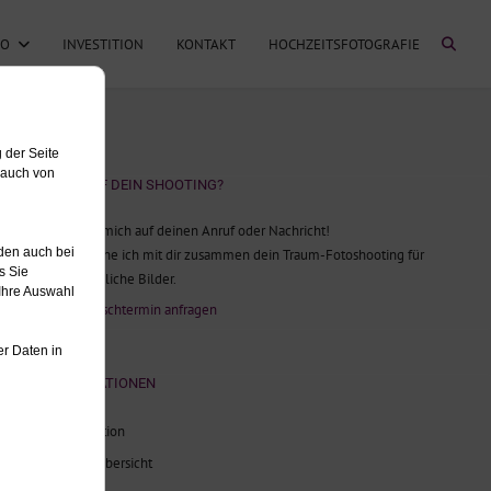
FO
INVESTITION
KONTAKT
HOCHZEITSFOTOGRAFIE
LUST AUF DEIN SHOOTING?
Ich freue mich auf deinen Anruf oder Nachricht!
Gerne plane ich mit dir zusammen dein Traum-Fotoshooting für
unvergessliche Bilder.
Jetzt Wunschtermin anfragen
INFORMATIONEN
Investition
Blog-Übersicht