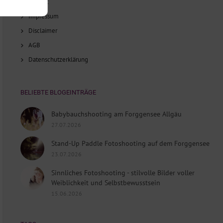
Anfahrt
Impressum
Disclaimer
AGB
Datenschutzerklärung
BELIEBTE BLOGEINTRÄGE
Babybauchshooting am Forggensee Allgäu
27.07.2026
Stand-Up Paddle Fotoshooting auf dem Forggensee
23.07.2026
Sinnliches Fotoshooting - stilvolle Bilder voller
Weiblichkeit und Selbstbewusstsein
15.06.2026