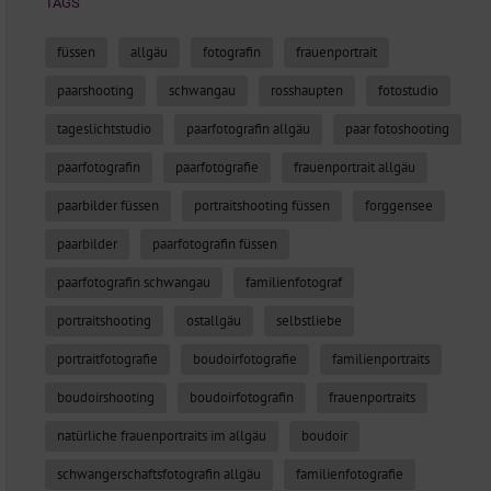
TAGS
füssen
allgäu
fotografin
frauenportrait
paarshooting
schwangau
rosshaupten
fotostudio
tageslichtstudio
paarfotografin allgäu
paar fotoshooting
paarfotografin
paarfotografie
frauenportrait allgäu
paarbilder füssen
portraitshooting füssen
forggensee
paarbilder
paarfotografin füssen
paarfotografin schwangau
familienfotograf
portraitshooting
ostallgäu
selbstliebe
portraitfotografie
boudoirfotografie
familienportraits
boudoirshooting
boudoirfotografin
frauenportraits
natürliche frauenportraits im allgäu
boudoir
schwangerschaftsfotografin allgäu
familienfotografie