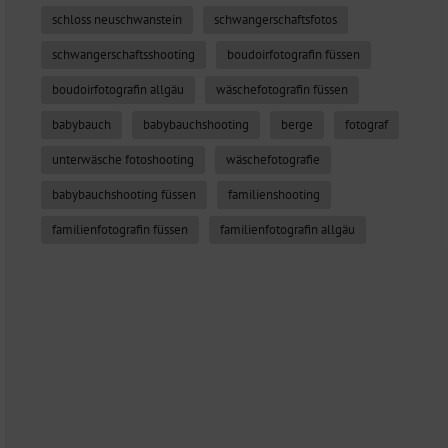
schloss neuschwanstein
schwangerschaftsfotos
schwangerschaftsshooting
boudoirfotografin füssen
boudoirfotografin allgäu
wäschefotografin füssen
babybauch
babybauchshooting
berge
fotograf
unterwäsche fotoshooting
wäschefotografie
babybauchshooting füssen
familienshooting
familienfotografin füssen
familienfotografin allgäu