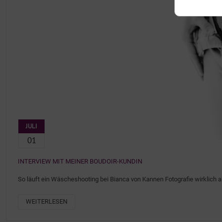
JULI
01
INTERVIEW MIT MEINER BOUDOIR-KUNDIN
So läuft ein Wäscheshooting bei Bianca von Kannen Fotografie wirklich 
WEITERLESEN