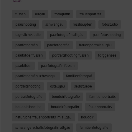
TAGS
füssen
allgäu
fotografin
frauenportrait
paarshooting
schwangau
rosshaupten
fotostudio
tageslichtstudio
paarfotografin allgäu
paar fotoshooting
paarfotografin
paarfotografie
frauenportrait allgäu
paarbilder füssen
portraitshooting füssen
forggensee
paarbilder
paarfotografin füssen
paarfotografin schwangau
familienfotograf
portraitshooting
ostallgäu
selbstliebe
portraitfotografie
boudoirfotografie
familienportraits
boudoirshooting
boudoirfotografin
frauenportraits
natürliche frauenportraits im allgäu
boudoir
schwangerschaftsfotografin allgäu
familienfotografie