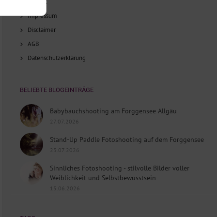
Anfahrt
Impressum
Disclaimer
AGB
Datenschutzerklärung
BELIEBTE BLOGEINTRÄGE
Babybauchshooting am Forggensee Allgäu
27.07.2026
Stand-Up Paddle Fotoshooting auf dem Forggensee
23.07.2026
Sinnliches Fotoshooting - stilvolle Bilder voller
Weiblichkeit und Selbstbewusstsein
15.06.2026